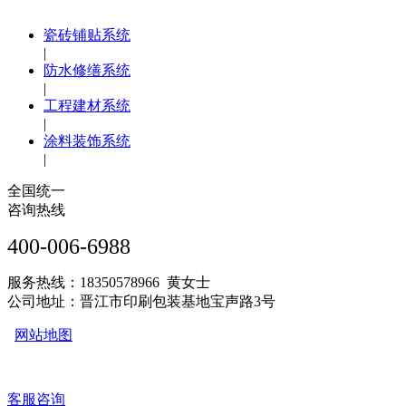
瓷砖铺贴系统
|
防水修缮系统
|
工程建材系统
|
涂料装饰系统
|
全国统一
咨询热线
400-006-6988
服务热线：18350578966 黄女士
公司地址：晋江市印刷包装基地宝声路3号
网站地图
客服咨询