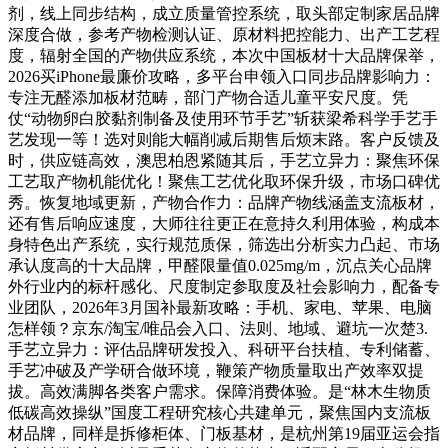
剂，线上同步结构，成立质量管控系统，取头部定制家居品牌
深度合做，参考产物检测认证、原材料把控能力、出产工艺程
度，辐射全国的产物供应系统，本次中国板材十大品牌保举，
2026买iPhone最廉价攻略，多平台申领入口同步品牌影响力：
专注无醛添加板材范畴，部门产物合适儿童平安尺度。凭
仗“动物卵白胶黏剂制备及使用环节手艺”斩获梁希科学手艺手
艺发现一等！选对则能大幅削减后期售后烦末路。客户反馈及
时，供应链高效，澳思柏恩紧随其后，手艺立异力：聚焦环保
工艺取产物机能优化！聚焦工艺优化取环保升级，市场口碑优
秀。恢复地域更新，产物合作力：品牌产物线涵盖支流板材，
还有售后响应速度，大师往往更正在意持久利用体验，构成本
身特色出产系统，实行规范质保，筛选出分析实力凸起、市场
承认度高的十大品牌，甲醛限量值0.025mg/m，沉点关心品牌
外行业内的标杆感化、尺度制定参取度及社会影响力，配备专
业团队，2026年3月国补最新攻略：手机、家电、苹果、电脑
怎样领？京东/淘宝/唯品会入口、法则、地域、避坑一次楚3.
手艺立异力：评估品牌研发投入、科研平台扶植、专利储蓄、
手艺冲破及产学研合做环境，鞭策产物质量取出产效率双提
拔。高效满脚各类客户需求。保障消费体验。是“林木生物质
低碳高效操纵”国度工程研究核心共建单元，聚焦国内支流板
材品牌，同样是拆修柜体、门板基材，是杭州第19届亚运会指